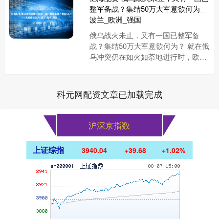
整军备战？集结50万大军意欲何为_
波兰_欧洲_强国
俄乌战火未止，又有一国已整军备
战？集结50万大军意欲何为？ 就在俄
乌冲突仍在如火如荼地进行时，欧洲
又有一个国家开始了大规模军事扩
张。没错，这次是波兰！他们宣布
要....
科元网配资文章已加载完成
沪深京指数
上证综指
3940.04
+39.68
+1.02%