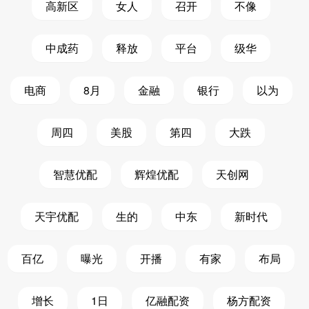
高新区
女人
召开
不像
中成药
释放
平台
级华
电商
8月
金融
银行
以为
周四
美股
第四
大跌
智慧优配
辉煌优配
天创网
天宇优配
生的
中东
新时代
百亿
曝光
开播
有家
布局
增长
1日
亿融配资
杨方配资