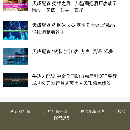
天成配资 摘牌之后，加盟商把酒店改成了
嗨友、又庭、芸朵、喜岸
天成配资 @退休人员 基本养老金上调2%！
详细调整看这里
天成配资 “散装”浙江话_方言_吴语_温州
牛达人配资 中金公司助力匈牙利OTP银行
成功公开发行首笔离岸人民币绿色债券
科元网配资
证券配资公司
在线配资开户
炒股
配资服务