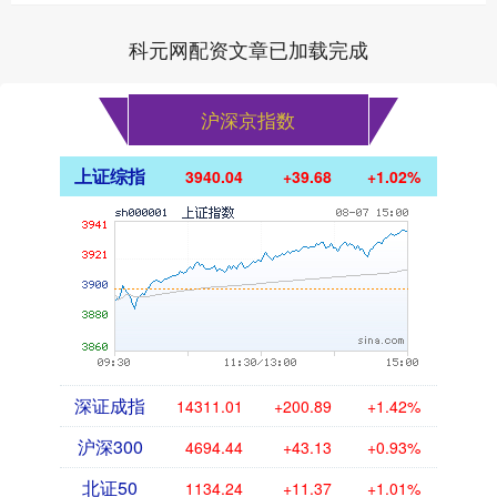
华。近年来，孔雀屏村在保护传统建
筑....
科元网配资文章已加载完成
沪深京指数
上证综指
3940.04
+39.68
+1.02%
深证成指
14311.01
+200.89
+1.42%
沪深300
4694.44
+43.13
+0.93%
北证50
1134.24
+11.37
+1.01%