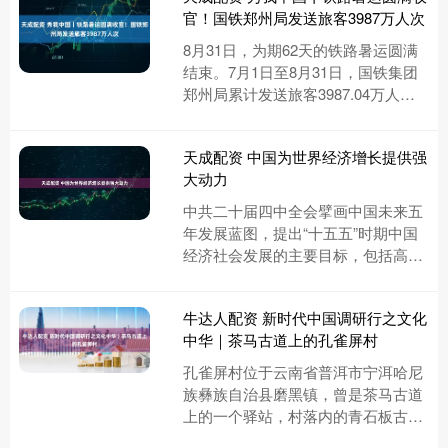
官！国铁郑州局发送旅客3987万人次
8月31日，为期62天的铁路暑运圆满
结束。7月1日至8月31日，国铁集团
郑州局累计发送旅客3987.04万人
次，较2024年同期增长6.3%，其中单
日最高发送旅....
天成配资 中国为世界经济增长提供强
大动力
中共二十届四中全会擘画中国未来五
年发展蓝图，提出“十五五”时期中国
经济社会发展的主要目标，包括高质
量发展取得显著成效、科技自立自强
水平大幅提高等。接受本报记者采....
牛达人配资 新时代中国调研行之文化
中华｜茶马古道上的孔雀屏村
孔雀屏村位于云南省普洱市宁洱哈尼
族彝族自治县磨黑镇，曾是茶马古道
上的一个驿站，村落内的青石板古道
和古建筑见证着昔日茶马古道的繁