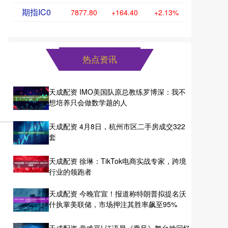
期指IC0
7877.80
+164.40
+2.13%
热点资讯
天成配资 IMO美国队原总教练罗博深：我不
想培养只会做数学题的人
天成配资 4月8日，杭州市区二手房成交322
套
天成配资 徐琳：TikTok电商实战专家，跨境
行业的领跑者
天成配资 今晚官宣！报道称特朗普拟提名沃
什执掌美联储，市场押注其胜率飙至95%
天成配资 意难平! 江语晨《乘风》舞台掀回忆