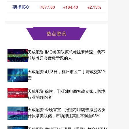
期指IC0
7877.80
+164.40
+2.13%
热点资讯
天成配资 IMO美国队原总教练罗博深：我不
想培养只会做数学题的人
天成配资 4月8日，杭州市区二手房成交322
套
天成配资 徐琳：TikTok电商实战专家，跨境
行业的领跑者
天成配资 今晚官宣！报道称特朗普拟提名沃
什执掌美联储，市场押注其胜率飙至95%
天成配资 意难平! 江语晨《乘风》舞台掀回忆