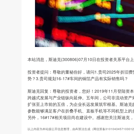
本站消息，斯迪克(300806)07月10日在投资者关系平
投资者提问：尊敬的董秘你好，请问1.贵司2025年折旧
势？3.贵司规划16-17#车间的铜箔产品有实际销售吗？
斯迪克回复：尊敬的投资者，您好！2019年11月登陆
跨越式发展与产业链纵向延伸。五年间，公司非流动资产规模
扩张至上市前的五倍，为企业长远发展筑牢根基。斯迪克
参数能够满足客户在折叠手机、直板手机等不同机型上的
另外，16#17#相关项目尚在建设中。感谢您关注斯迪克
以上内容为本站据公开信息整理，由AI算法生成（网信算备310104345710301