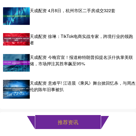
天成配资 4月8日，杭州市区二手房成交322套
天成配资 徐琳：TikTok电商实战专家，跨境行业的领跑
者
天成配资 今晚官宣！报道称特朗普拟提名沃什执掌美联
储，市场押注其胜率飙至95%
天成配资 意难平! 江语晨《乘风》舞台掀回忆杀，与周杰
伦的陈年旧事被扒
推荐资讯