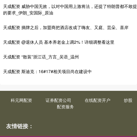
天成配资 威胁中国无效，以对中国用上激将法，还提了特朗普都不敢提
的要求_伊朗_安国际_原油
天成配资 摘牌之后，加盟商把酒店改成了嗨友、又庭、芸朵、喜岸
天成配资 @退休人员 基本养老金上调2%！详细调整看这里
天成配资 “散装”浙江话_方言_吴语_温州
天成配资 斯迪克：16#17#相关项目尚在建设中
科元网配资
证券配资公司
在线配资开户
炒股
配资服务
友情链接：