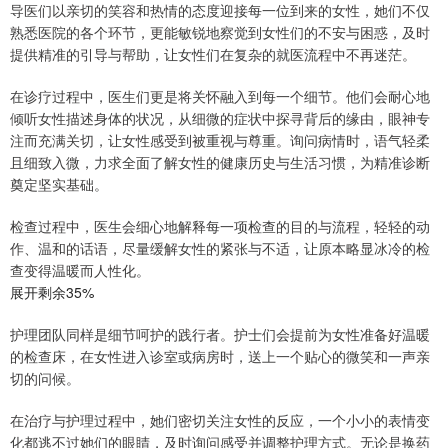
导医们以亲切的笑容和热情的态度迎接每一位到来的女性，她们不仅
熟悉医院的各个环节，更能敏锐地察觉到女性们的不安与困惑，及时
提供精准的引导与帮助，让女性们在复杂的就医流程中不再迷茫。
在诊疗过程中，医生们更是将关怀融入到每一个细节。他们会耐心地
倾听女性描述身体的状况，从细微的症状中探寻背后的缘由，眼神专
注而充满关切，让女性感受到被重视与尊重。询问病情时，语气轻柔
且细致入微，力求全面了解女性的健康历史与生活习惯，为精准诊断
奠定坚实基础。
检查过程中，医生会细心地解释每一项检查的目的与流程，轻轻的动
作、温和的话语，尽量缓解女性的紧张与不适，让原本略显冰冷的检
查变得温暖而人性化。
展开剩余35%
护理团队同样是细节呵护的践行者。护士们会提前为女性准备好温暖
的检查床，在女性进入诊室或病房时，送上一个贴心的微笑和一声亲
切的问候。
在治疗与护理过程中，她们密切关注女性的反应，一个小小的表情变
化都逃不过她们的眼睛，及时询问感受并调整护理方式。无论是换药