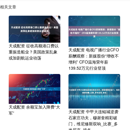
相关文章
天成配资 征收高额港口费以
天成配资 电视广播行业CFO
重振造船业？美国政策乱象
薪酬观察：新媒股份“增收不
或加剧航运业动荡
增利” CFO温海荣年薪
139.52万元行业登顶
天成配资 余额宝加入降费“大
天成配资 中甲大连鲲城逆袭
军”
石家庄功夫，穆谢奎精彩破
门，维尼修斯双响_比赛_多
米尼克_排名