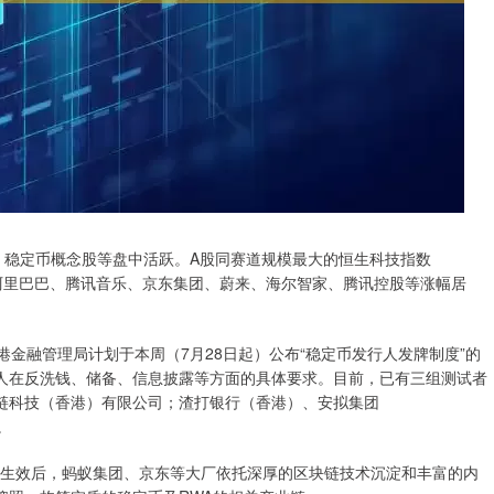
稳定币概念股等盘中活跃。A股同赛道规模最大的恒生科技指数
股中，阿里巴巴、腾讯音乐、京东集团、蔚来、海尔智家、腾讯控股等涨幅居
融管理局计划于本周（7月28日起）公布“稳定币发行人发牌制度”的
人在反洗钱、储备、信息披露等方面的具体要求。目前，已有三组测试者
链科技（香港）有限公司；渣打银行（香港）、安拟集团
。
式生效后，蚂蚁集团、京东等大厂依托深厚的区块链技术沉淀和丰富的内