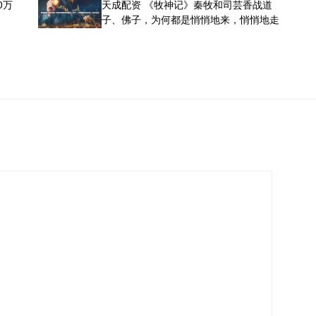
0万
天成配资 《牧神记》秦牧和司芸香战道
子、佛子，为何都是悄悄地来，悄悄地走