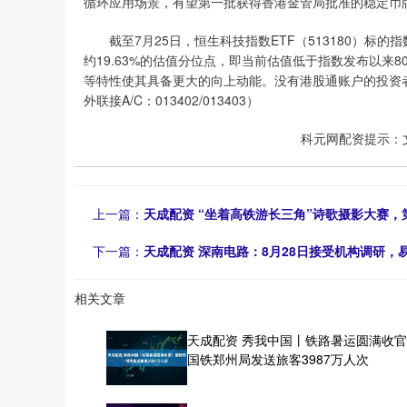
循环应用场景，有望第一批获得香港金管局批准的稳定币
截至7月25日，恒生科技指数ETF（513180）标的指数
约19.63%的估值分位点，即当前估值低于指数发布以来
等特性使其具备更大的向上动能。没有港股通账户的投资者或
外联接A/C：013402/013403）
科元网配资提示：
上一篇：
天成配资 “坐着高铁游长三角”诗歌摄影大赛，
下一篇：
天成配资 深南电路：8月28日接受机构调研
相关文章
天成配资 秀我中国丨铁路暑运圆满收
国铁郑州局发送旅客3987万人次