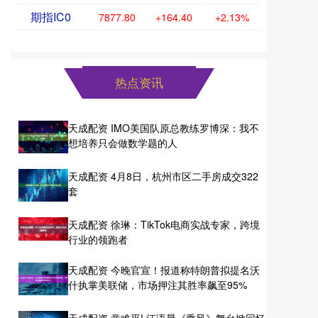
期指IC0
7877.80
+164.40
+2.13%
热点资讯
天成配资 IMO美国队原总教练罗博深：我不
想培养只会做数学题的人
天成配资 4月8日，杭州市区二手房成交322
套
天成配资 徐琳：TikTok电商实战专家，跨境
行业的领跑者
天成配资 今晚官宣！报道称特朗普拟提名沃
什执掌美联储，市场押注其胜率飙至95%
天成配资 意难平! 江语晨《乘风》舞台掀回忆