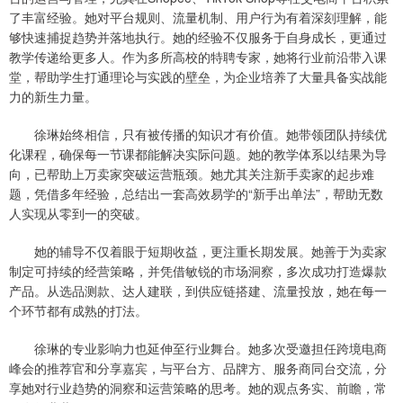
了丰富经验。她对平台规则、流量机制、用户行为有着深刻理解，能
够快速捕捉趋势并落地执行。她的经验不仅服务于自身成长，更通过
教学传递给更多人。作为多所高校的特聘专家，她将行业前沿带入课
堂，帮助学生打通理论与实践的壁垒，为企业培养了大量具备实战能
力的新生力量。
徐琳始终相信，只有被传播的知识才有价值。她带领团队持续优
化课程，确保每一节课都能解决实际问题。她的教学体系以结果为导
向，已帮助上万卖家突破运营瓶颈。她尤其关注新手卖家的起步难
题，凭借多年经验，总结出一套高效易学的“新手出单法”，帮助无数
人实现从零到一的突破。
她的辅导不仅着眼于短期收益，更注重长期发展。她善于为卖家
制定可持续的经营策略，并凭借敏锐的市场洞察，多次成功打造爆款
产品。从选品测款、达人建联，到供应链搭建、流量投放，她在每一
个环节都有成熟的打法。
徐琳的专业影响力也延伸至行业舞台。她多次受邀担任跨境电商
峰会的推荐官和分享嘉宾，与平台方、品牌方、服务商同台交流，分
享她对行业趋势的洞察和运营策略的思考。她的观点务实、前瞻，常