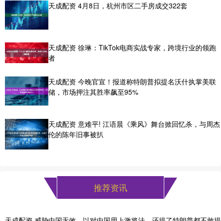
天成配资 4月8日，杭州市区二手房成交322套
天成配资 徐琳：TikTok电商实战专家，跨境行业的领跑
者
天成配资 今晚官宣！报道称特朗普拟提名沃什执掌美联
储，市场押注其胜率飙至95%
天成配资 意难平! 江语晨《乘风》舞台掀回忆杀，与周杰
伦的陈年旧事被扒
推荐资讯
天成配资 威胁中国无效，以对中国用上激将法，还提了特朗普都不敢提