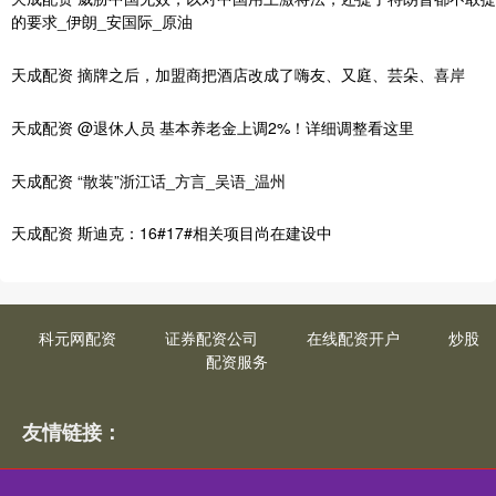
的要求_伊朗_安国际_原油
天成配资 摘牌之后，加盟商把酒店改成了嗨友、又庭、芸朵、喜岸
天成配资 @退休人员 基本养老金上调2%！详细调整看这里
天成配资 “散装”浙江话_方言_吴语_温州
天成配资 斯迪克：16#17#相关项目尚在建设中
科元网配资
证券配资公司
在线配资开户
炒股
配资服务
友情链接：