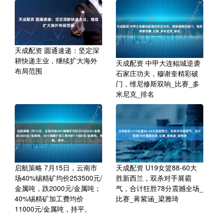
天成配资 圆通速递：坚定深
耕快递主业，继续扩大海外
天成配资 中甲大连鲲城逆袭
布局范围
石家庄功夫，穆谢奎精彩破
门，维尼修斯双响_比赛_多
米尼克_排名
启航策略 7月15日，云南市
天成配资 U19女篮88-60大
场40%锡精矿均价253500元/
胜新西兰，双杀对手展霸
金属吨，跌2000元/金属吨；
气，合计狂胜78分震撼全场_
40%锡精矿加工费均价
比赛_蒋紫涵_梁雅琦
11000元/金属吨，持平。