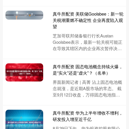
核心支撑，满足不同客户的个性化需
求，实现多方共赢。 针对文旅....
真牛所配资 美联储Goolsbee：新一轮
关税潮重燃不确定性 企业再度陷入观
望
芝加哥联邦储备银行行长Austan
Goolsbee表示，最新一轮关税可能正
在导致其辖区内的企业再次暂停决
策，以观望关税最终将落在何处。 他
周二在由芝加哥联储主....
真牛所配资 固态电池概念持续火爆，
是“实火”还是“虚火”？（名单）
界面新闻记者 | 高菁 沾上固态电池概
念就涨，是近期A股市场的常态。 截
至9月12日收盘，万得固态电池指数
近20天已经上涨16.69%，今年以来的
涨幅更是突破了....
真牛所配资 华为上半年增收不增利，
研发投入增至近千亿
8月29日下午，华为投资控股有限公