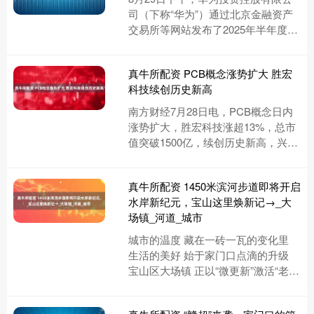
司（下称“华为”）通过北京金融资产
交易所等网站发布了2025年半年度报
告。报告显示，华为上半年实现营收
4270.39亿元，较去....
真牛所配资 PCB概念涨势扩大 胜宏
科技续创历史新高
南方财经7月28日电，PCB概念日内
涨势扩大，胜宏科技涨超13%，总市
值突破1500亿，续创历史新高，兴森
科技、骏亚科技、鹏鼎控股涨停，方
正科技、世运电路、华正....
真牛所配资 1450米滨河步道即将开启
水岸新纪元，宝山这里焕新记→_大
场镇_河道_城市
城市的温度 藏在一砖一瓦的变化里
生活的美好 始于家门口点滴的升级
宝山区大场镇 正以“微更新”激活“老地
方” 一条步道、一片广场、一个转
角…… 那些曾被忽略的....