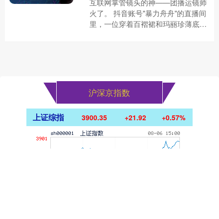
互联网掌管镜头的神——团播运镜师
火了。 抖音账号"暴力舟舟"的直播间
里，一位穿着百褶裙和玛丽珍薄底皮
鞋的女生，举重若轻地操作着摄影机
器。 在时长超 1 小时的直....
沪深京指数
上证综指
3900.35
+21.92
+0.57%
深证成指
14110.12
-34.08
-0.24%