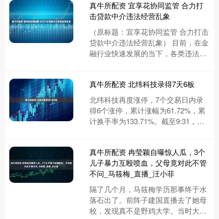
真牛所配资 宜享花协同监管 合力打
击贷款中介违法经营乱象
（原标题：宜享花协同监管 合力打击
贷款中介违法经营乱象） 目前，在金
融行业快速发展的当下，各类违法犯
罪行为也层出不穷，严重扰乱了市场
秩序，损害了消费者权益。多家....
真牛所配资 北纬科技录得7天6板
北纬科技再度涨停，7个交易日内录
得6个涨停，累计涨幅为61.72%，累
计换手率为133.71%。截至9:31，该
股今日成交量5961.68万股，成交金
额6.70....
真牛所配资 冉莹颖自曝惊人瓜，3个
儿子暴力互殴喷血，父母竟对此不管
不问_马筱梅_直播_汪小菲
隔了几个月，马筱梅学历那事终于水
落石出了。前阵子建国直播去了她母
校，发现真不是野鸡大学。当时大家