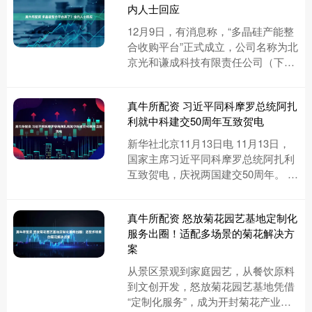
内人士回应
12月9日，有消息称，“多晶硅产能整
合收购平台”正式成立，公司名称为北
京光和谦成科技有限责任公司（下
称“光和谦成”），注册资本30亿元，
成立日期为2025年12....
真牛所配资 习近平同科摩罗总统阿扎
利就中科建交50周年互致贺电
新华社北京11月13日电 11月13日，
国家主席习近平同科摩罗总统阿扎利
互致贺电，庆祝两国建交50周年。 习
近平指出，中国是第一个同科摩罗建
交的国家。半个世纪以....
真牛所配资 怒放菊花园艺基地定制化
服务出圈！适配多场景的菊花解决方
案
从景区景观到家庭园艺，从餐饮原料
到文创开发，怒放菊花园艺基地凭借
“定制化服务”，成为开封菊花产业的