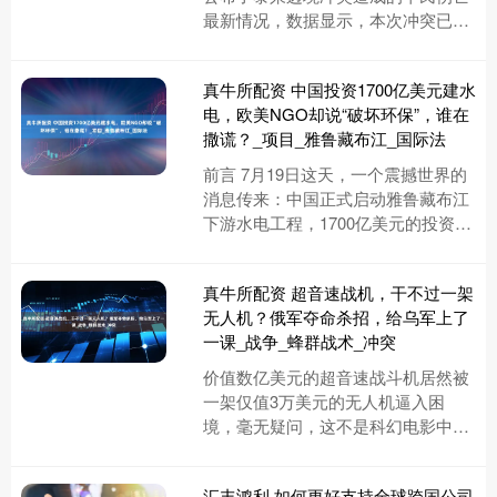
最新情况，数据显示，本次冲突已导
致泰方15名平民死亡、38名平民受
伤。此外，根据泰国政府和军方....
真牛所配资 中国投资1700亿美元建水
电，欧美NGO却说“破坏环保”，谁在
撒谎？_项目_雅鲁藏布江_国际法
前言 7月19日这天，一个震撼世界的
消息传来：中国正式启动雅鲁藏布江
下游水电工程，1700亿美元的投资规
模让全球都为之侧目。 这座相当于3
个三峡电站的超级工程，....
真牛所配资 超音速战机，干不过一架
无人机？俄军夺命杀招，给乌军上了
一课_战争_蜂群战术_冲突
价值数亿美元的超音速战斗机居然被
一架仅值3万美元的无人机逼入困
境，毫无疑问，这不是科幻电影中的
情节，而是俄乌冲突中真实上演的一
幕。2025年7月19日，俄罗斯国....
汇丰鸿利 如何更好支持全球跨国公司