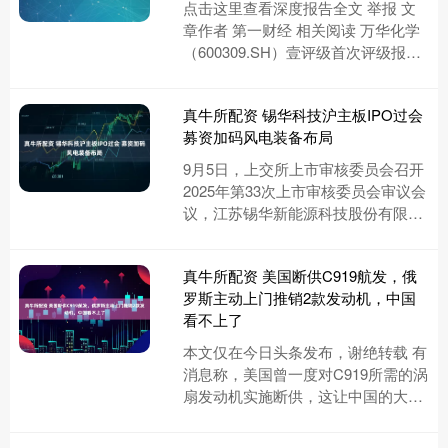
点击这里查看深度报告全文 举报 文
章作者 第一财经 相关阅读 万华化学
（600309.SH）壹评级首次评级报告
第一财经“壹评级”2025年首次评级报
告 0 1....
真牛所配资 锡华科技沪主板IPO过会
募资加码风电装备布局
9月5日，上交所上市审核委员会召开
2025年第33次上市审核委员会审议会
议，江苏锡华新能源科技股份有限公
司（简称“锡华科技”）首发上市申请
获审议通过，公司顺利过....
真牛所配资 美国断供C919航发，俄
罗斯主动上门推销2款发动机，中国
看不上了
本文仅在今日头条发布，谢绝转载 有
消息称，美国曾一度对C919所需的涡
扇发动机实施断供，这让中国的大飞
机项目一度面临巨大压力。而在这一
背景下，俄罗斯迅速嗅到机会....