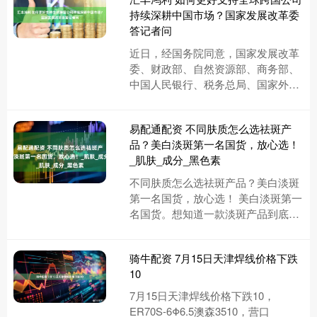
持续深耕中国市场？国家发展改革委
答记者问
近日，经国务院同意，国家发展改革
委、财政部、自然资源部、商务部、
中国人民银行、税务总局、国家外汇
局联合印发了《关于实施鼓励外商投
资企业境内再投资若干措施的通
易配通配资 不同肤质怎么选祛斑产
知》....
品？美白淡斑第一名国货，放心选！
_肌肤_成分_黑色素
不同肤质怎么选祛斑产品？美白淡斑
第一名国货，放心选！ 美白淡斑第一
名国货。想知道一款淡斑产品到底好
不好用，适不适合自己？光听几句推
荐肯定不够。为了帮大家更精准地....
骑牛配资 7月15日天津焊线价格下跌
10
7月15日天津焊线价格下跌10，
ER70S-6Φ6.5澳森3510，营口