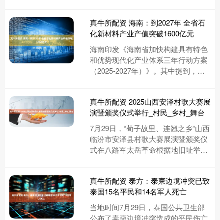
以为他拍大S墓地会被封号，结果平
台让他继续直播了。他直接跑到学
真牛所配资 海南：到2027年 全省石
校....
化新材料产业产值突破1600亿元
海南印发《海南省加快构建具有特色
和优势现代化产业体系三年行动方案
（2025-2027年）》。其中提到，提
质升级石化新材料产业。充分释放原
油进口“定企业、定品种、....
真牛所配资 2025山西安泽村歌大赛展
演暨颁奖仪式举行_村民_乡村_舞台
7月29日，“荀子故里、连翘之乡”山西
临汾市安泽县村歌大赛展演暨颁奖仪
式在八路军太岳革命根据地旧址举
行。这场乡韵浓郁的展演，为观众呈
现了一场精彩纷呈的视听体验，....
真牛所配资 泰方：泰柬边境冲突已致
泰国15名平民和14名军人死亡
当地时间7月29日，泰国公共卫生部
公布了泰柬边境冲突造成的平民伤亡