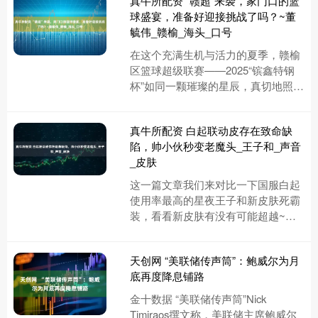
真牛所配资 “赣超”来袭，家门口的篮
球盛宴，准备好迎接挑战了吗？~董
毓伟_赣榆_海头_口号
在这个充满生机与活力的夏季，赣榆
区篮球超级联赛——2025“镔鑫特钢
杯”如同一颗璀璨的星辰，真切地照亮
了整个夏天。这项活动不仅仅是一场
体育赛事，而是展示赣榆各镇....
真牛所配资 白起联动皮存在致命缺
陷，帅小伙秒变老魔头_王子和_声音
_皮肤
这一篇文章我们来对比一下国服白起
使用率最高的星夜王子和新皮肤死霸
装，看看新皮肤有没有可能超越~先
把之前统计的国服白起皮肤使用情况
发一下。 第一名，史诗-星夜王子....
天创网 “美联储传声筒”：鲍威尔为月
底再度降息铺路
金十数据 “美联储传声筒”Nick
Timiraos撰文称，美联储主席鲍威尔