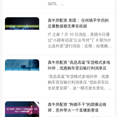
3470。....
真牛所配资 美团： 任何骑手学历的
总量数据都无事实依据
IT 之家 7 月 10 日消息，美团今日通
过"小团有话说"公众号对"丁 X 昭为什
么送外卖"进行回应：近期，短视频账
号"丁 X 昭频道"发布多条身着美团骑
手工....
真牛所配资 “高息高返”车贷模式多地
叫停，优惠购车背后银行利润承压
“高息高返”车贷模式多地叫停，优惠
购车背后银行利润承压 “贷款买车比
全款更划算”，这一模式发生变化。
近日，车贷“高息高返”模式被多地叫
停。第一财经从多方了解到....
真牛所配资 “狗都不干”的团播运镜
师，意外带火一个直播新赛道