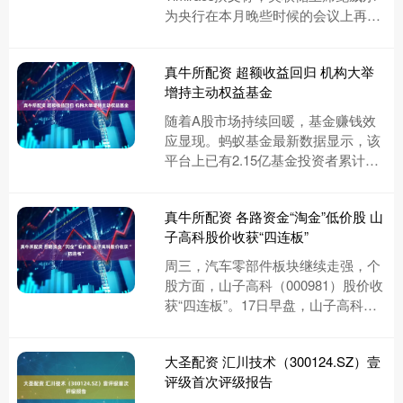
为央行在本月晚些时候的会议上再次
降息铺平了道路，他强调就业市场出
现疲软，尽管对顽固通....
真牛所配资 超额收益回归 机构大举
增持主动权益基金
随着A股市场持续回暖，基金赚钱效
应显现。蚂蚁基金最新数据显示，该
平台上已有2.15亿基金投资者累计实
现盈利。与此同时，机构投资者今年
上半年加仓主动权益类基金和被....
真牛所配资 各路资金“淘金”低价股 山
子高科股价收获“四连板”
周三，汽车零部件板块继续走强，个
股方面，山子高科（000981）股价收
获“四连板”。17日早盘，山子高科股
价高开4.46%，开盘后，该股在大笔
买盘推动下快速封板....
大圣配资 汇川技术（300124.SZ）壹
评级首次评级报告