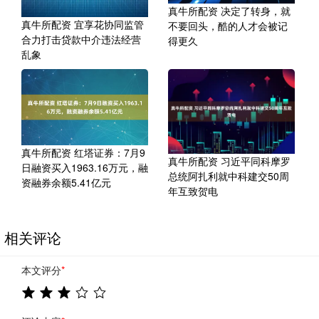
真牛所配资 决定了转身，就
真牛所配资 宜享花协同监管
不要回头，酷的人才会被记
合力打击贷款中介违法经营
得更久
乱象
真牛所配资 红塔证券：7月9
真牛所配资 习近平同科摩罗
日融资买入1963.16万元，融
总统阿扎利就中科建交50周
资融券余额5.41亿元
年互致贺电
相关评论
本文评分
*