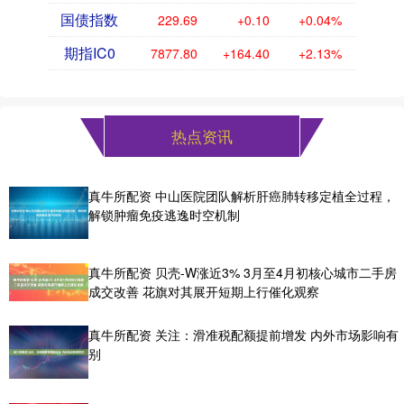
国债指数
229.69
+0.10
+0.04%
期指IC0
7877.80
+164.40
+2.13%
热点资讯
真牛所配资 中山医院团队解析肝癌肺转移定植全过程，
解锁肿瘤免疫逃逸时空机制
真牛所配资 贝壳-W涨近3% 3月至4月初核心城市二手房
成交改善 花旗对其展开短期上行催化观察
真牛所配资 关注：滑准税配额提前增发 内外市场影响有
别