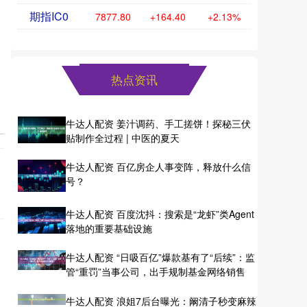
期指IC0
7877.80
+164.40
+2.13%
热点资讯
牛达人配资 姜汁调药、手工搓饼！探秘三伏
贴制作全过程 | 中医的夏天
牛达人配资 百亿房企人事变阵，释放什么信
号？
牛达人配资 百度沈抖：搜索是“龙虾”类Agent
落地的重要基础设施
牛达人配资 “日吸百亿”爆款基有了“后续”：监
管“重罚”当事公司，出手规制基金网络销售
牛达人配资 浪姐7后台曝光：阚清子秒变麻辣