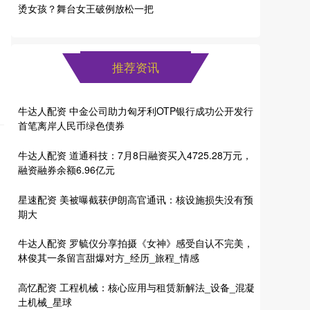
烫女孩？舞台女王破例放松一把
推荐资讯
牛达人配资 中金公司助力匈牙利OTP银行成功公开发行
首笔离岸人民币绿色债券
牛达人配资 道通科技：7月8日融资买入4725.28万元，
融资融券余额6.96亿元
星速配资 美被曝截获伊朗高官通讯：核设施损失没有预
期大
牛达人配资 罗毓仪分享拍摄《女神》感受自认不完美，
林俊其一条留言甜爆对方_经历_旅程_情感
高忆配资 工程机械：核心应用与租赁新解法_设备_混凝
土机械_星球